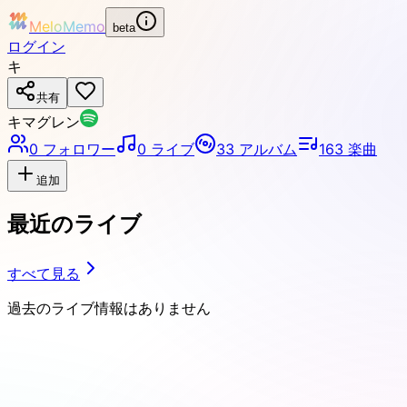
MeloMemo
beta
ログイン
キ
共有
キマグレン
0
フォロワー
0
ライブ
33
アルバム
163
楽曲
追加
最近のライブ
すべて見る
過去のライブ情報はありません