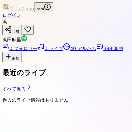
MeloMemo
beta
ログイン
浜
共有
浜田麻里
0
フォロワー
0
ライブ
40
アルバム
399
楽曲
追加
最近のライブ
すべて見る
過去のライブ情報はありません