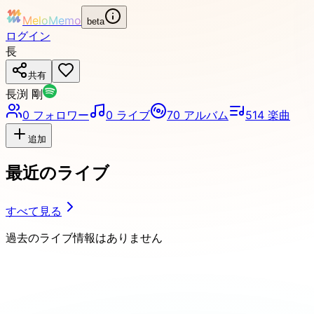
MeloMemo
beta
ログイン
長
共有
長渕 剛
0
フォロワー
0
ライブ
70
アルバム
514
楽曲
追加
最近のライブ
すべて見る
過去のライブ情報はありません