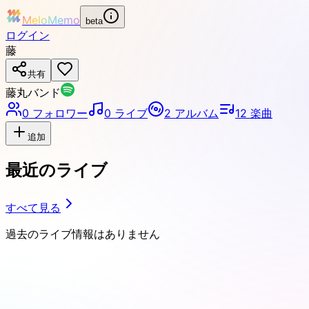
MeloMemo
beta
ログイン
藤
共有
藤丸バンド
0
フォロワー
0
ライブ
2
アルバム
12
楽曲
追加
最近のライブ
すべて見る
過去のライブ情報はありません