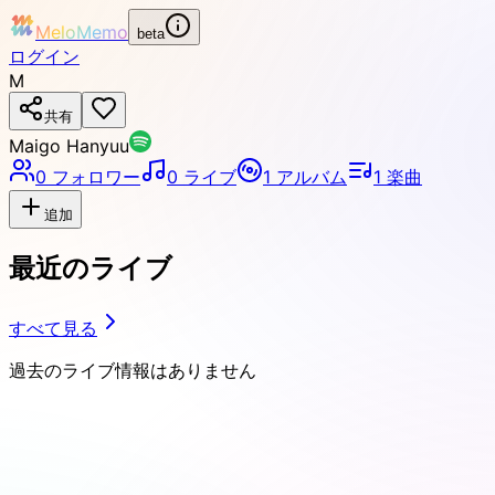
MeloMemo
beta
ログイン
M
共有
Maigo Hanyuu
0
フォロワー
0
ライブ
1
アルバム
1
楽曲
追加
最近のライブ
すべて見る
過去のライブ情報はありません