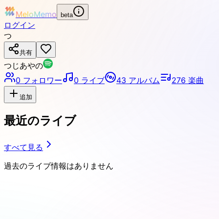
MeloMemo
beta
ログイン
つ
共有
つじあやの
0
フォロワー
0
ライブ
43
アルバム
276
楽曲
追加
最近のライブ
すべて見る
過去のライブ情報はありません