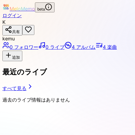
MeloMemo
beta
ログイン
K
共有
kemu
0
フォロワー
0
ライブ
4
アルバム
4
楽曲
追加
最近のライブ
すべて見る
過去のライブ情報はありません