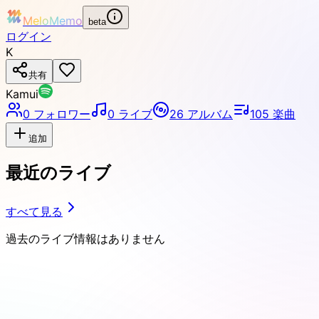
MeloMemo
beta
ログイン
K
共有
Kamui
0
フォロワー
0
ライブ
26
アルバム
105
楽曲
追加
最近のライブ
すべて見る
過去のライブ情報はありません