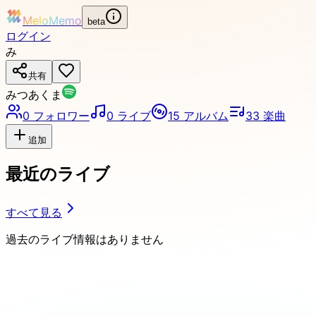
MeloMemo
beta
ログイン
み
共有
みつあくま
0
フォロワー
0
ライブ
15
アルバム
33
楽曲
追加
最近のライブ
すべて見る
過去のライブ情報はありません