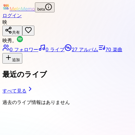
MeloMemo
beta
ログイン
映
共有
映秀。
0
フォロワー
0
ライブ
27
アルバム
70
楽曲
追加
最近のライブ
すべて見る
過去のライブ情報はありません