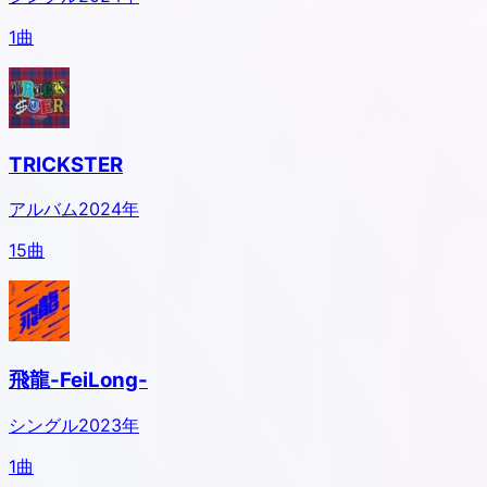
1
曲
TRICKSTER
アルバム
2024
年
15
曲
飛龍-FeiLong-
シングル
2023
年
1
曲