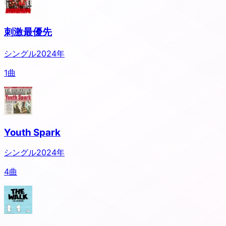
刺激最優先
シングル
2024
年
1
曲
Youth Spark
シングル
2024
年
4
曲