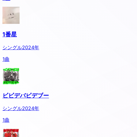
1番星
シングル
2024
年
1
曲
ビビデバビデブー
シングル
2024
年
1
曲