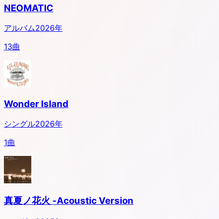
NEOMATIC
アルバム
2026
年
13
曲
Wonder Island
シングル
2026
年
1
曲
真夏ノ花火 -Acoustic Version