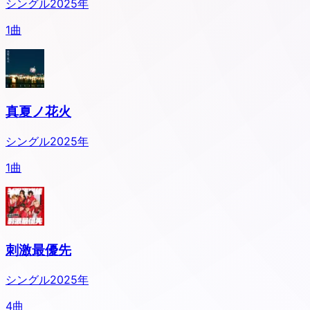
シングル
2025
年
1
曲
真夏ノ花火
シングル
2025
年
1
曲
刺激最優先
シングル
2025
年
4
曲