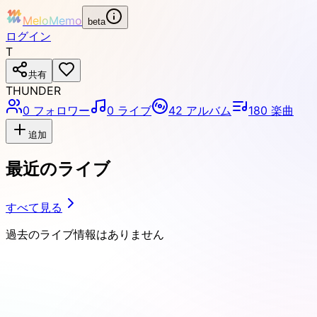
MeloMemo
beta
ログイン
T
共有
THUNDER
0
フォロワー
0
ライブ
42
アルバム
180
楽曲
追加
最近のライブ
すべて見る
過去のライブ情報はありません