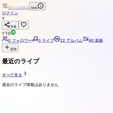
MeloMemo
beta
ログイン
Y
共有
YTG
0
フォロワー
0
ライブ
22
アルバム
60
楽曲
追加
最近のライブ
すべて見る
過去のライブ情報はありません