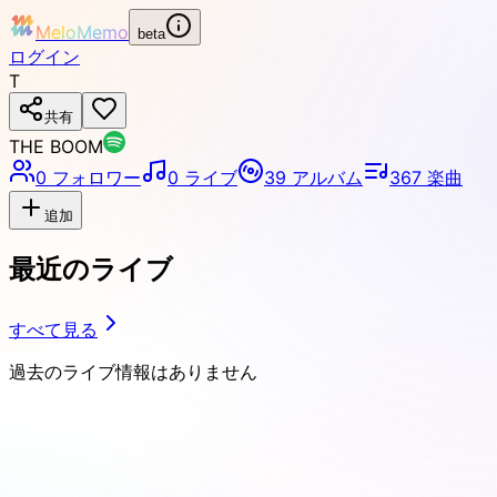
MeloMemo
beta
ログイン
T
共有
THE BOOM
0
フォロワー
0
ライブ
39
アルバム
367
楽曲
追加
最近のライブ
すべて見る
過去のライブ情報はありません