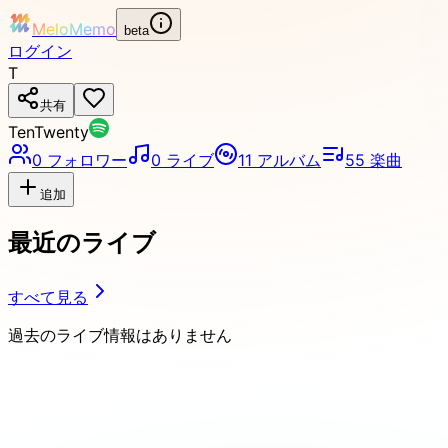
MeloMemo
beta
ログイン
T
共有
TenTwenty
0
フォロワー
0
ライブ
11
アルバム
55
楽曲
追加
最近のライブ
すべて見る
過去のライブ情報はありません