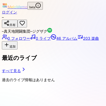
MeloMemo
beta
ログイン
–
共有
–真天地開闢集団–ジグザグ
0
フォロワー
0
ライブ
46
アルバム
203
楽曲
追加
最近のライブ
すべて見る
過去のライブ情報はありません