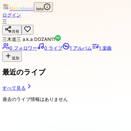
MeloMemo
beta
ログイン
三
共有
三木道三 a.k.a DOZAN11
0
フォロワー
0
ライブ
1
アルバム
1
楽曲
追加
最近のライブ
すべて見る
過去のライブ情報はありません