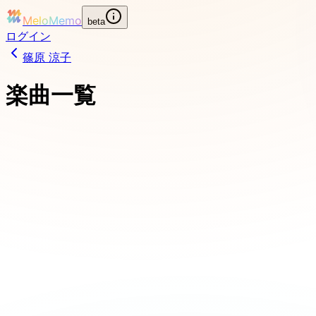
MeloMemo
beta
ログイン
篠原 涼子
楽曲一覧