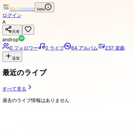
MeloMemo
beta
ログイン
A
共有
androp
0
フォロワー
0
ライブ
64
アルバム
237
楽曲
追加
最近のライブ
すべて見る
過去のライブ情報はありません