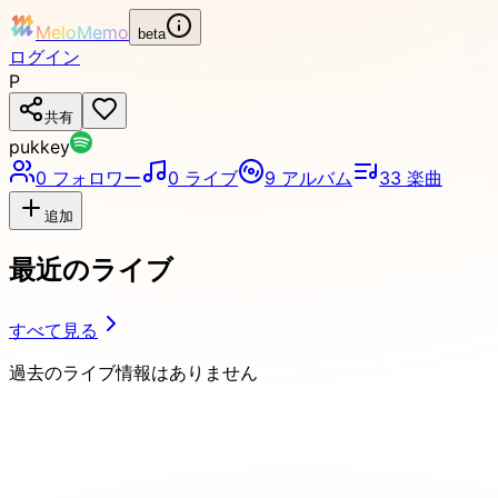
MeloMemo
beta
ログイン
P
共有
pukkey
0
フォロワー
0
ライブ
9
アルバム
33
楽曲
追加
最近のライブ
すべて見る
過去のライブ情報はありません