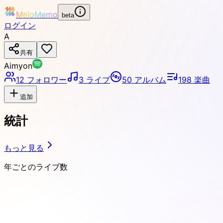
MeloMemo
beta
ログイン
A
共有
Aimyon
12
フォロワー
3
ライブ
50
アルバム
198
楽曲
追加
統計
もっと見る
年ごとのライブ数