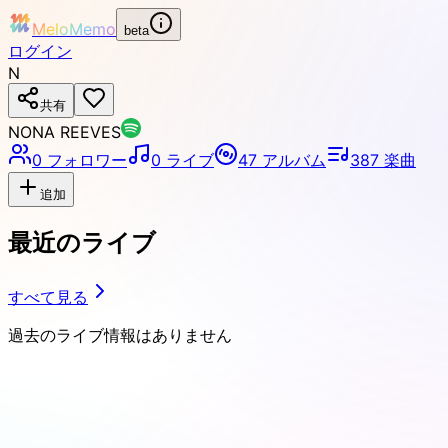
MeloMemo
beta
ログイン
N
共有
NONA REEVES
0
フォロワー
0
ライブ
47
アルバム
387
楽曲
追加
最近のライブ
すべて見る
過去のライブ情報はありません