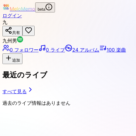
MeloMemo
beta
ログイン
九
共有
九州男
0
フォロワー
0
ライブ
24
アルバム
100
楽曲
追加
最近のライブ
すべて見る
過去のライブ情報はありません