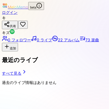
MeloMemo
beta
ログイン
キ
共有
キズ
0
フォロワー
0
ライブ
22
アルバム
73
楽曲
追加
最近のライブ
すべて見る
過去のライブ情報はありません