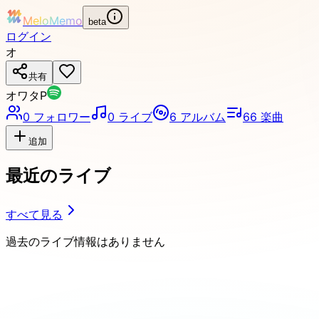
MeloMemo
beta
ログイン
オ
共有
オワタP
0
フォロワー
0
ライブ
6
アルバム
66
楽曲
追加
最近のライブ
すべて見る
過去のライブ情報はありません