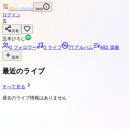
MeloMemo
beta
ログイン
五
共有
五木ひろし
0
フォロワー
0
ライブ
71
アルバム
482
楽曲
追加
最近のライブ
すべて見る
過去のライブ情報はありません