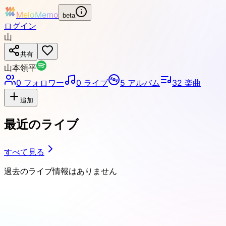
MeloMemo
beta
ログイン
山
共有
山本領平
0
フォロワー
0
ライブ
5
アルバム
32
楽曲
追加
最近のライブ
すべて見る
過去のライブ情報はありません