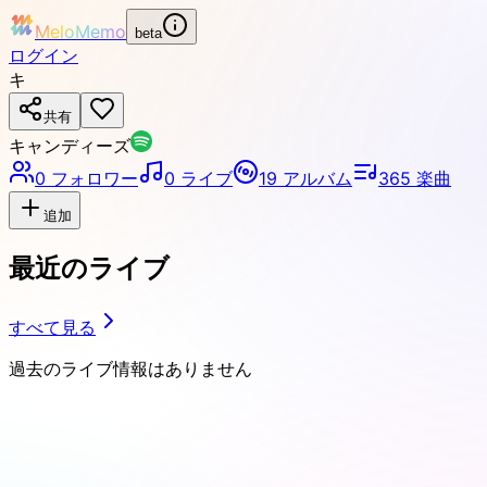
MeloMemo
beta
ログイン
キ
共有
キャンディーズ
0
フォロワー
0
ライブ
19
アルバム
365
楽曲
追加
最近のライブ
すべて見る
過去のライブ情報はありません