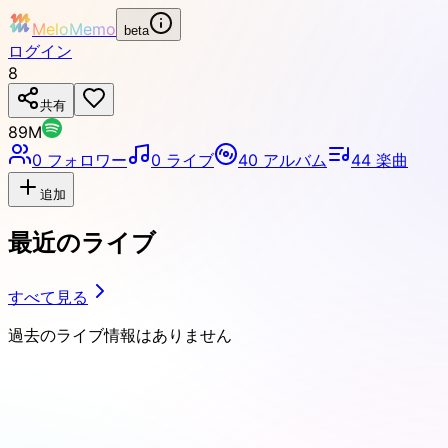
MeloMemo
beta
ログイン
8
共有
89M
0
フォロワー
0
ライブ
40
アルバム
44
楽曲
追加
最近のライブ
すべて見る
過去のライブ情報はありません