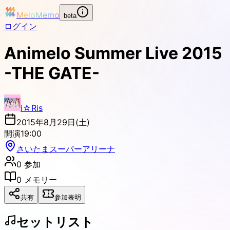
MeloMemo
beta
ログイン
Animelo Summer Live 2015
-THE GATE-
i☆Ris
2015年8月29日(土)
開演
19:00
さいたまスーパーアリーナ
0
参加
0
メモリー
共有
参加表明
セットリスト