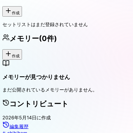
作成
セットリストはまだ登録されていません
メモリー
(
0
件)
作成
メモリーが見つかりません
まだ公開されているメモリーがありません。
コントリビュート
2026年5月14日
に作成
編集履歴
ち
chibiham