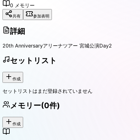
0
メモリー
共有
参加表明
詳細
20th Anniversaryアリーナツアー 宮城公演Day2
セットリスト
作成
セットリストはまだ登録されていません
メモリー
(
0
件)
作成