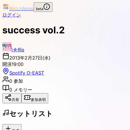
MeloMemo
beta
ログイン
success vol.2
i☆Ris
2013年2月27日(水)
開演
19:00
Spotify O-EAST
0
参加
0
メモリー
共有
参加表明
セットリスト