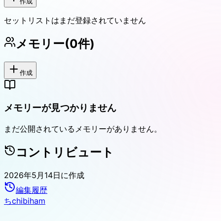
作成
セットリストはまだ登録されていません
メモリー
(
0
件)
作成
メモリーが見つかりません
まだ公開されているメモリーがありません。
コントリビュート
2026年5月14日
に作成
編集履歴
ち
chibiham