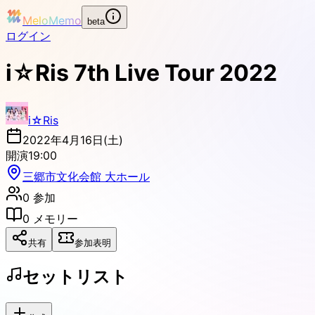
MeloMemo
beta
ログイン
i☆Ris 7th Live Tour 2022
i☆Ris
2022年4月16日(土)
開演
19:00
三郷市文化会館 大ホール
0
参加
0
メモリー
共有
参加表明
セットリスト