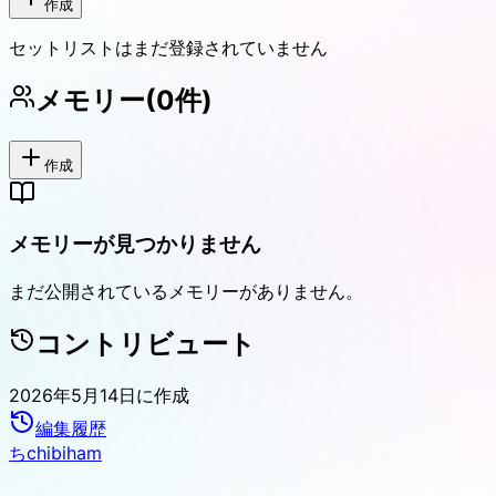
作成
セットリストはまだ登録されていません
メモリー
(
0
件)
作成
メモリーが見つかりません
まだ公開されているメモリーがありません。
コントリビュート
2026年5月14日
に作成
編集履歴
ち
chibiham