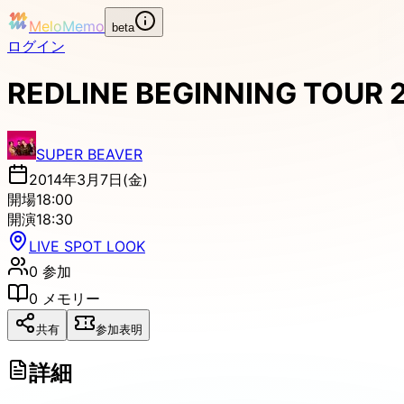
MeloMemo
beta
ログイン
REDLINE BEGINNING TOUR 
SUPER BEAVER
2014年3月7日(金)
開場
18:00
開演
18:30
LIVE SPOT LOOK
0
参加
0
メモリー
共有
参加表明
詳細