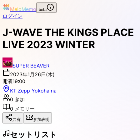
MeloMemo
beta
ログイン
J-WAVE THE KINGS PLACE
LIVE 2023 WINTER
SUPER BEAVER
2023年1月26日(木)
開演
19:00
KT Zepp Yokohama
0
参加
0
メモリー
共有
参加表明
セットリスト