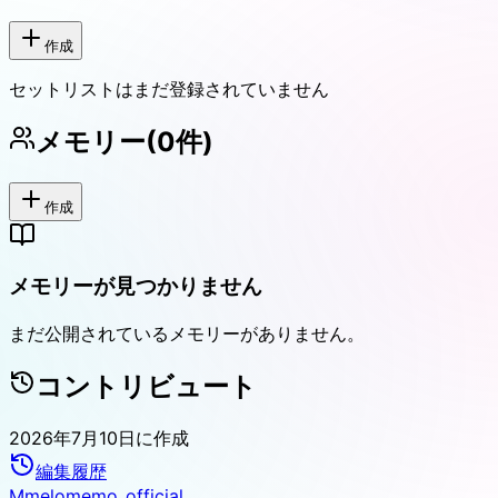
作成
セットリストはまだ登録されていません
メモリー
(
0
件)
作成
メモリーが見つかりません
まだ公開されているメモリーがありません。
コントリビュート
2026年7月10日
に作成
編集履歴
M
melomemo_official