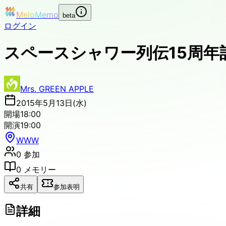
MeloMemo
beta
ログイン
スペースシャワー列伝15周年記
Mrs. GREEN APPLE
2015年5月13日(水)
開場
18:00
開演
19:00
WWW
0
参加
0
メモリー
共有
参加表明
詳細