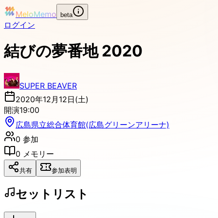
MeloMemo
beta
ログイン
結びの夢番地 2020
SUPER BEAVER
2020年12月12日(土)
開演
19:00
広島県立総合体育館(広島グリーンアリーナ)
0
参加
0
メモリー
共有
参加表明
セットリスト