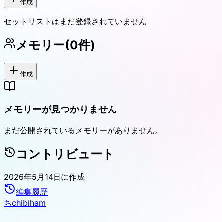
作成
セットリストはまだ登録されていません
メモリー
(
0
件)
作成
メモリーが見つかりません
まだ公開されているメモリーがありません。
コントリビュート
2026年5月14日
に作成
編集履歴
ち
chibiham