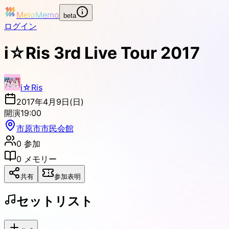
MeloMemo
beta
ログイン
i☆Ris 3rd Live Tour 2017
i☆Ris
2017年4月9日(日)
開演
19:00
市原市市民会館
0
参加
0
メモリー
共有
参加表明
セットリスト