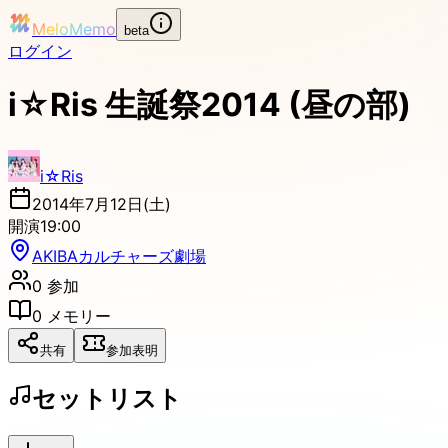
MeloMemo
beta
ログイン
i☆Ris 生誕祭2014 (昼の部)
i☆Ris
2014年7月12日(土)
開演
19:00
AKIBAカルチャーズ劇場
0
参加
0
メモリー
共有
参加表明
セットリスト