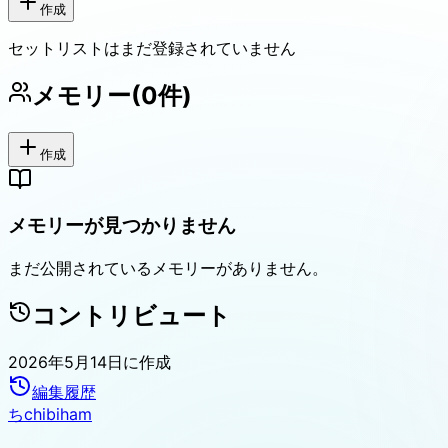
作成
セットリストはまだ登録されていません
メモリー
(
0
件)
作成
メモリーが見つかりません
まだ公開されているメモリーがありません。
コントリビュート
2026年5月14日
に作成
編集履歴
ち
chibiham