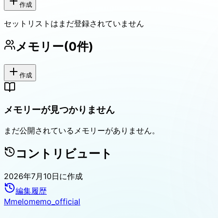
作成
セットリストはまだ登録されていません
メモリー
(
0
件)
作成
メモリーが見つかりません
まだ公開されているメモリーがありません。
コントリビュート
2026年7月10日
に作成
編集履歴
M
melomemo_official