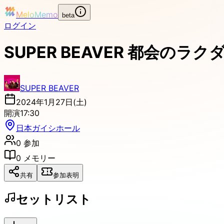
MeloMemo
beta
ログイン
SUPER BEAVER 都会のラクダ 
SUPER BEAVER
2024年1月27日(土)
開演
17:30
日本ガイシホール
0
参加
0
メモリー
共有
参加表明
セットリスト