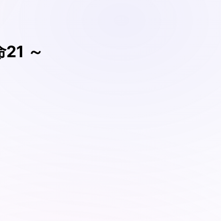
命21 ～