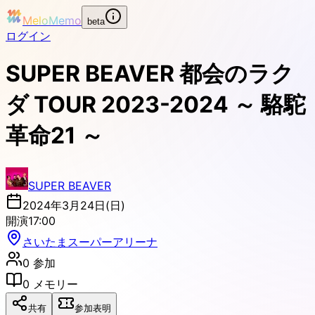
MeloMemo
beta
ログイン
SUPER BEAVER 都会のラク
ダ TOUR 2023-2024 ～ 駱駝
革命21 ～
SUPER BEAVER
2024年3月24日(日)
開演
17:00
さいたまスーパーアリーナ
0
参加
0
メモリー
共有
参加表明