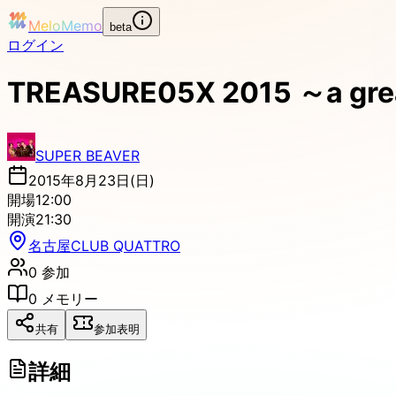
MeloMemo
beta
ログイン
TREASURE05X 2015 ～a great
SUPER BEAVER
2015年8月23日(日)
開場
12:00
開演
21:30
名古屋CLUB QUATTRO
0
参加
0
メモリー
共有
参加表明
詳細