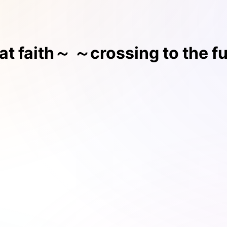
 faith～ ～crossing to the f