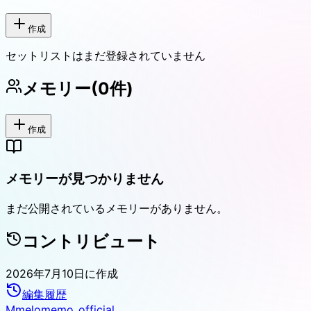
作成
セットリストはまだ登録されていません
メモリー
(
0
件)
作成
メモリーが見つかりません
まだ公開されているメモリーがありません。
コントリビュート
2026年7月10日
に作成
編集履歴
M
melomemo_official