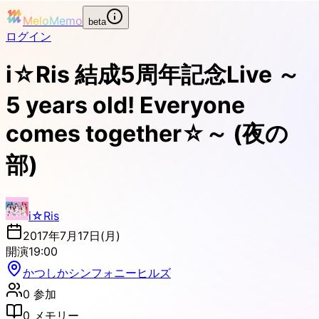
MeloMemo
beta
ログイン
i☆Ris 結成5周年記念Live ～
5 years old! Everyone
comes together☆～ (夜の
部)
i☆Ris
2017年7月17日(月)
開演
19:00
かつしかシンフォニーヒルズ
0
参加
0
メモリー