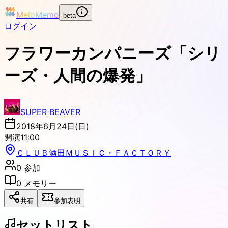
MeloMemo
beta
ログイン
フラワーカンパニーズ「シリ
ーズ・人間の爆発」
SUPER BEAVER
2018年6月24日(日)
開演
11:00
ＣＬＵＢ酒田ＭＵＳＩＣ・ＦＡＣＴＯＲＹ
0
参加
0
メモリー
共有
参加表明
セットリスト