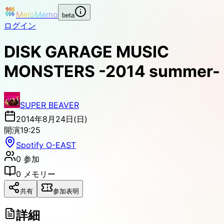
MeloMemo
beta
ログイン
DISK GARAGE MUSIC
MONSTERS -2014 summer-
SUPER BEAVER
2014年8月24日(日)
開演
19:25
Spotify O-EAST
0
参加
0
メモリー
共有
参加表明
詳細