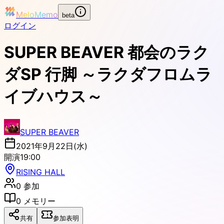
MeloMemo
beta
ログイン
SUPER BEAVER 都会のラク
ダSP 行脚 ～ラクダフロムラ
イブハウス～
SUPER BEAVER
2021年9月22日(水)
開演
19:00
RISING HALL
0
参加
0
メモリー
共有
参加表明