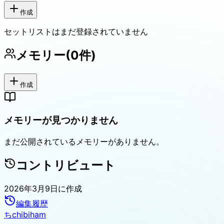
作成
セットリストはまだ登録されていません
メモリー
(
0
件)
作成
メモリーが見つかりません
まだ公開されているメモリーがありません。
コントリビュート
2026年3月9日
に作成
編集履歴
ち
chibiham