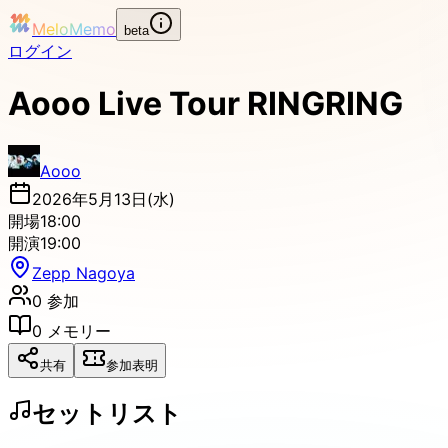
MeloMemo
beta
ログイン
Aooo Live Tour RINGRING
Aooo
2026年5月13日(水)
開場
18:00
開演
19:00
Zepp Nagoya
0
参加
0
メモリー
共有
参加表明
セットリスト