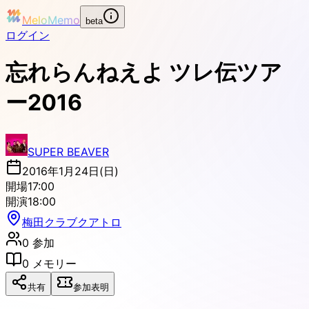
MeloMemo
beta
ログイン
忘れらんねえよ ツレ伝ツア
ー2016
SUPER BEAVER
2016年1月24日(日)
開場
17:00
開演
18:00
梅田クラブクアトロ
0
参加
0
メモリー
共有
参加表明