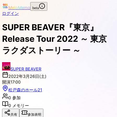
MeloMemo
beta
ログイン
SUPER BEAVER『東京』
Release Tour 2022 ～ 東京
ラクダストーリー ～
SUPER BEAVER
2022年3月26日(土)
開演
17:00
松戸森のホール21
0
参加
0
メモリー
共有
参加表明